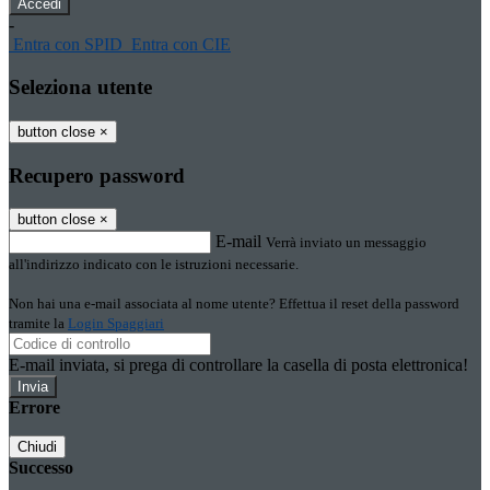
-
Entra con SPID
Entra con CIE
Seleziona utente
button close
×
Recupero password
button close
×
E-mail
Verrà inviato un messaggio
all'indirizzo indicato con le istruzioni necessarie.
Non hai una e-mail associata al nome utente? Effettua il reset della password
tramite la
Login Spaggiari
E-mail inviata, si prega di controllare la casella di posta elettronica!
Errore
Chiudi
Successo