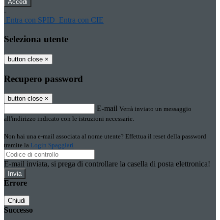
-
Entra con SPID
Entra con CIE
Seleziona utente
button close
×
Recupero password
button close
×
E-mail
Verrà inviato un messaggio
all'indirizzo indicato con le istruzioni necessarie.
Non hai una e-mail associata al nome utente? Effettua il reset della password
tramite la
Login Spaggiari
E-mail inviata, si prega di controllare la casella di posta elettronica!
Errore
Chiudi
Successo