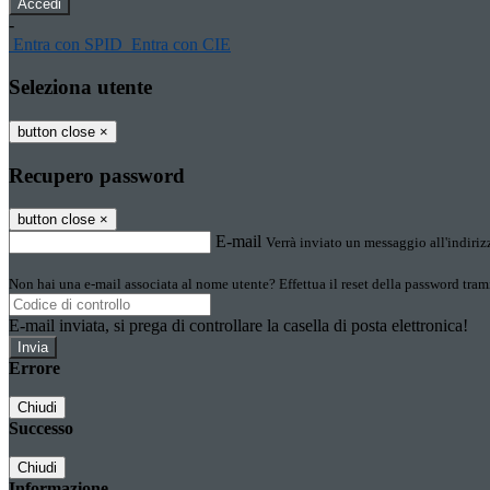
-
Entra con SPID
Entra con CIE
Seleziona utente
button close
×
Recupero password
button close
×
E-mail
Verrà inviato un messaggio all'indirizz
Non hai una e-mail associata al nome utente? Effettua il reset della password tram
E-mail inviata, si prega di controllare la casella di posta elettronica!
Errore
Chiudi
Successo
Chiudi
Informazione