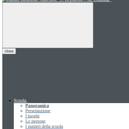
close
Scuola
Panoramica
Presentazione
I luoghi
Le persone
I numeri della scuola