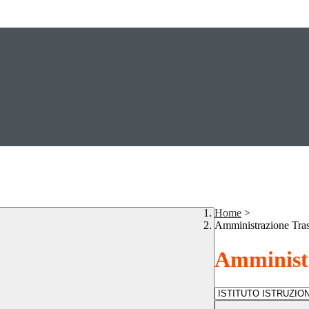
Home
>
Amministrazione Tra
Amministr