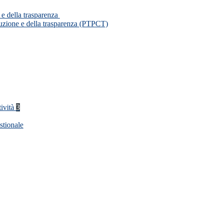
 e della trasparenza
ruzione e della trasparenza (PTPCT)
tività
3
stionale