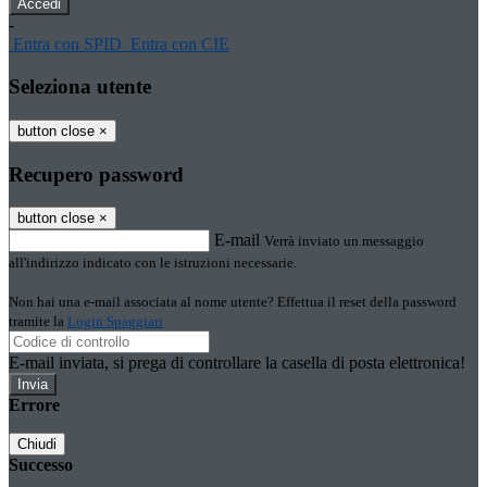
-
Entra con SPID
Entra con CIE
Seleziona utente
button close
×
Recupero password
button close
×
E-mail
Verrà inviato un messaggio
all'indirizzo indicato con le istruzioni necessarie.
Non hai una e-mail associata al nome utente? Effettua il reset della password
tramite la
Login Spaggiari
E-mail inviata, si prega di controllare la casella di posta elettronica!
Errore
Chiudi
Successo