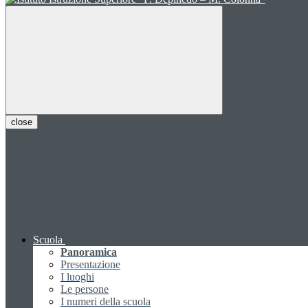
close
Scuola
Panoramica
Presentazione
I luoghi
Le persone
I numeri della scuola