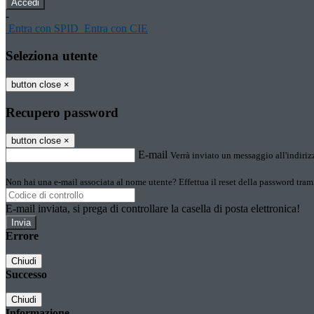
-
Entra con SPID
Entra con CIE
Seleziona utente
button close
×
Recupero password
button close
×
E-mail
Verrà inviato un messaggio all'indirizz
Non hai una e-mail associata al nome utente? Effettua il reset della password tram
E-mail inviata, si prega di controllare la casella di posta elettronica!
Errore
Chiudi
Successo
Chiudi
Informazione